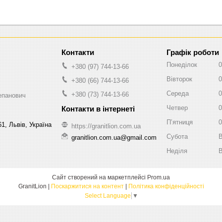
Графік роботи
Понеділок
0
+380 (97) 744-13-66
Вівторок
0
+380 (66) 744-13-66
Середа
0
+380 (73) 744-13-66
епанович
Четвер
0
Пʼятниця
0
1, Львів, Україна
https://granitlion.com.ua
Субота
В
granitlion.com.ua@gmail.com
Неділя
В
Сайт створений на маркетплейсі
Prom.ua
GranitLion |
Поскаржитися на контент
|
Політика конфіденційності
Select Language
▼