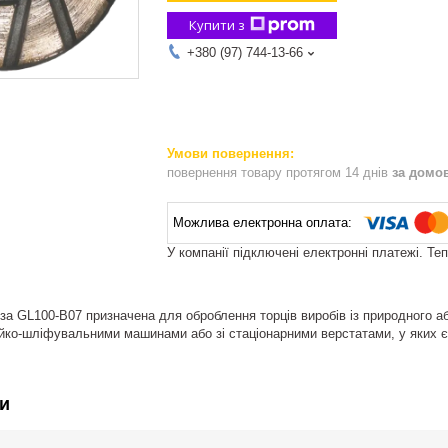
Купити з
+380 (97) 744-13-66
повернення товару протягом 14 днів
за домо
У компанії підключені електронні платежі. Те
а GL100-B07 призначена для оброблення торців виробів із природного а
йко-шліфувальними машинами або зі стаціонарними верстатами, у яких є
и