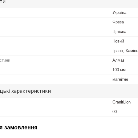
ути
Україна
Фреза
Цілісна
Новий
Граніт, Камін
астини
Алмаз
100 мм
магнітне
цькі характеристики
GranitLion
00
я замовлення