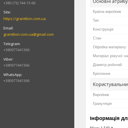
Основні атриб
+380 (73) 744-13-66
Країна виробник
https://granitlion.com.ua
Тип
Конструкція
granitlion.com.ua@gmail.com
Стан
Обробка матеріалу
+380977441366
Матеріал ріжучої ч
Діаметр робочий
+380977441366
Кріплення
+380977441366
Користувальни
Виробник
Грануляція
Інформація дл