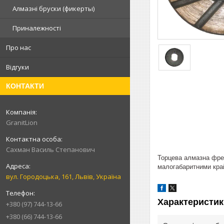
Алмазні бруски (фикерты)
Приналежності
Про нас
Відгуки
КОНТАКТИ
GranitLion
Сахман Василь Степанович
Торцева алмазна фрез
малогабаритними кра
вул. Городоцька, 161, Львів, Україна
Характеристик
+380 (97) 744-13-66
+380 (66) 744-13-66