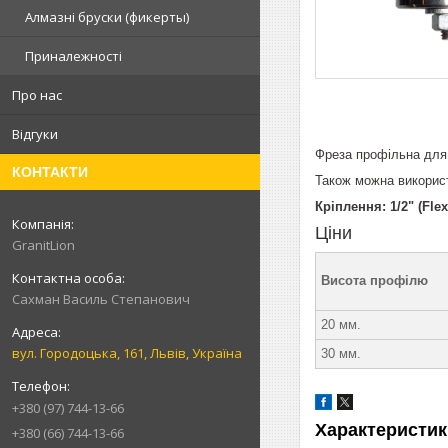
Алмазні бруски (фикерты)
Приналежності
Про нас
Відгуки
Фреза профільна для 
КОНТАКТИ
Також можна використ
Кріплення: 1/2" (Flex)
Ціни
GranitLion
Висота профілю
Сахман Василь Степанович
20 мм.
вул. Городоцька, 161, Львів, Україна
30 мм.
+380 (97) 744-13-66
Характеристик
+380 (66) 744-13-66