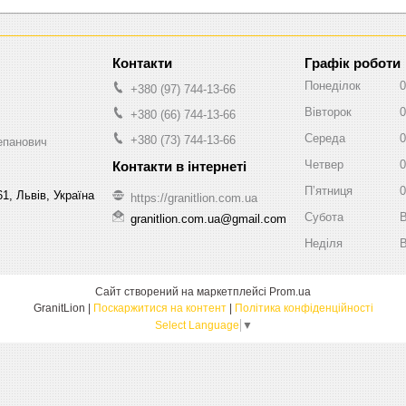
Графік роботи
Понеділок
0
+380 (97) 744-13-66
Вівторок
0
+380 (66) 744-13-66
Середа
0
+380 (73) 744-13-66
епанович
Четвер
0
Пʼятниця
0
1, Львів, Україна
https://granitlion.com.ua
Субота
В
granitlion.com.ua@gmail.com
Неділя
В
Сайт створений на маркетплейсі
Prom.ua
GranitLion |
Поскаржитися на контент
|
Політика конфіденційності
Select Language
▼