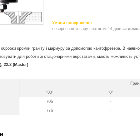
повернення товару протягом 14 днів
за домо
обробки кромки граніту і мармуру за допомогою кантофрезера. В наявнос
овувати для роботи зі стаціонарними верстатами, мають можливість ус
, 22.2 (Master)
Гран
"00"
"0"
70$
-
77$
-
и