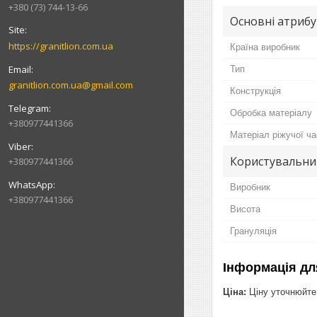
+380 (73) 744-13-66
Основні атриб
https://granitlion.com.ua
Країна виробник
Тип
granitlion.com.ua@gmail.com
Конструкція
Обробка матеріалу
+380977441366
Матеріал ріжучої ч
Користувальни
+380977441366
Виробник
+380977441366
Висота
Грануляція
Інформація дл
Ціна:
Ціну уточнюйте