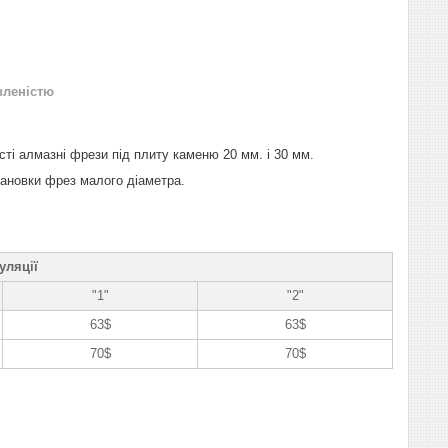
вленістю
ті алмазні фрези під плиту каменю 20 мм. і 30 мм.
тановки фрез малого діаметра.
уляції
"1"
"2"
63$
63$
70$
70$