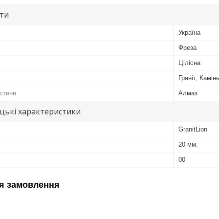
ути
Україна
Фреза
Цілісна
Граніт, Камін
астини
Алмаз
цькі характеристики
GranitLion
20 мм.
00
я замовлення