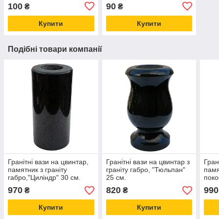
100
90
₴
₴
Купити
Купити
Подібні товари компанії
Гранітні вази на цвинтар,
Гранітні вази на цвинтар з
Гран
памятник з граніту
граніту габро, "Тюльпан"
памя
габро,"Циліндр" 30 см.
25 см.
поко
см.
970
820
990
₴
₴
Купити
Купити