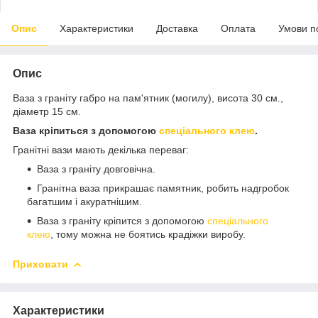
Опис
Характеристики
Доставка
Оплата
Умови п
Опис
Ваза з граніту габро на пам'ятник (могилу), висота 30 см.,
діаметр 15 см.
Ваза кріпиться з допомогою
спеціального клею
.
Гранітні вази мають декілька переваг:
Ваза з граніту довговічна.
Гранітна ваза прикрашає памятник, робить надгробок
багатшим і акуратнішим.
Ваза з граніту кріпится з допомогою
спеціального
клею
, тому можна не боятись крадіжки виробу.
Приховати
Характеристики