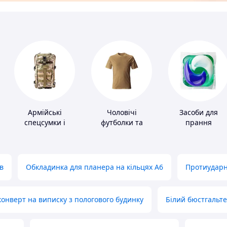
Армійські
Чоловічі
Засоби для
спецсумки і
футболки та
прання
рюкзаки
майки
в
Обкладинка для планера на кільцях А6
Протиударн
нверт на виписку з пологового будинку
Білий бюстгальт