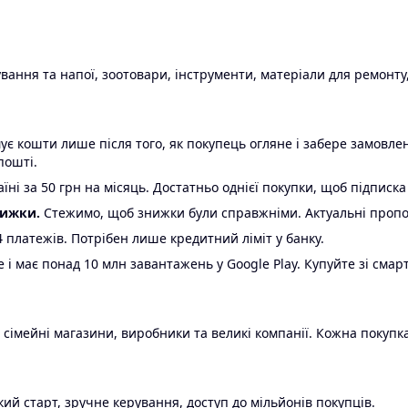
ання та напої, зоотовари, інструменти, матеріали для ремонту,
є кошти лише після того, як покупець огляне і забере замовл
пошті.
ні за 50 грн на місяць. Достатньо однієї покупки, щоб підписка
нижки.
Стежимо, щоб знижки були справжніми. Актуальні пропози
24 платежів. Потрібен лише кредитний ліміт у банку.
e і має понад 10 млн завантажень у Google Play. Купуйте зі смар
 сімейні магазини, виробники та великі компанії. Кожна покупка
ий старт, зручне керування, доступ до мільйонів покупців.