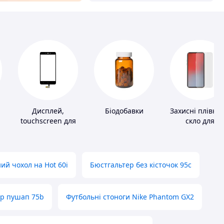
Дисплей,
Біодобавки
Захисні плівки 
touchscreen для
скло для
телефонів
портативних
пристроїв
ий чохол на Hot 60i
Бюстгальтер без кісточок 95с
ер пушап 75b
Футбольні стоноги Nike Phantom GX2