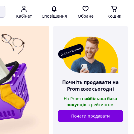
Кабінет
Сповіщення
Обране
Кошик
О! Є замовлення
Почніть продавати на
Prom
вже сьогодні
На
Prom
найбільша база
покупців
з рейтингом
!
Почати продавати