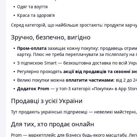
Одяг та взуття
Краса та здоров'я
Серед категорій, що найбільше зростають: продукти харчув
Зручно, безпечно, вигідно
Пром-оплата
захищає кожну покупку: продавець отриму
картку. Плюс не треба переплачувати за післяплату на 
З підпискою Smart — безкоштовна доставка по всій Украї
Регулярно проходять
акції від продавців та сезонні з
Великі покупки можна
оплатити частинами
: від 2 до 
Додаток Prom
— у топ-3 категорії «Покупки» в App Stor
Продавці з усієї України
Тут продають українські підприємці — невеликі майстерні,
Для тих, хто продає онлайн
Prom — маркетплейс для бізнесу будь-якого масштабу. Легк