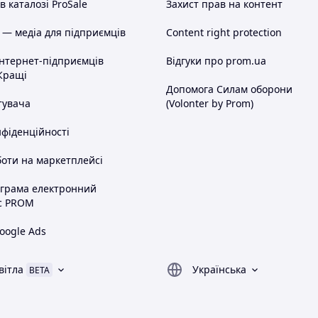
 каталозі ProSale
Захист прав на контент
 — медіа для підприємців
Content right protection
інтернет-підприємців
Відгуки про prom.ua
Кращі
Допомога Силам оборони
тувача
(Volonter by Prom)
нфіденційності
оти на маркетплейсі
ограма електронний
с PROM
oogle Ads
вітла
Українська
BETA