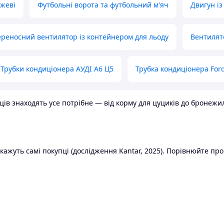
ожеві
Футбольні ворота та футбольний м'яч
Двигун із
реносний вентилятор із контейнером для льоду
Вентилят
Трубки кондиціонера АУДІ А6 Ц5
Трубка кондиціонера Ford
в знаходять усе потрібне — від корму для цуциків до бронежилет
ажуть самі покупці (дослідження Kantar, 2025). Порівнюйте пропо