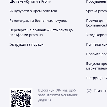
Що таке «Купити з Prom»
Просування в
Як купувати з Пром-оплатою
Sprava.prom
Рекомендації з безпечних покупок
Премія для 
Ecommerce.
Перевірка на приналежність сайту до
платформи prom.ua
Угода корис
Інструкції та поради
Політика ко
Правила роб
Бонусна пр
маркетплей
Інструкція G
Відскануй QR-код, щоб
Тема
-
с
завантажити мобільний
додаток