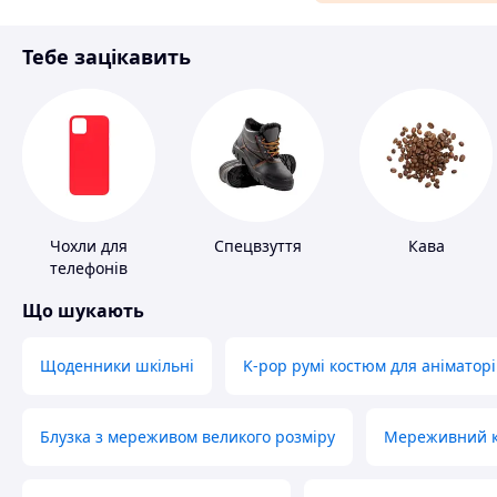
Матеріали для ремонту
Тебе зацікавить
Спорт і відпочинок
Чохли для
Спецвзуття
Кава
телефонів
Що шукають
Щоденники шкільні
K-pop румі костюм для аніматорі
Блузка з мереживом великого розміру
Мереживний ко