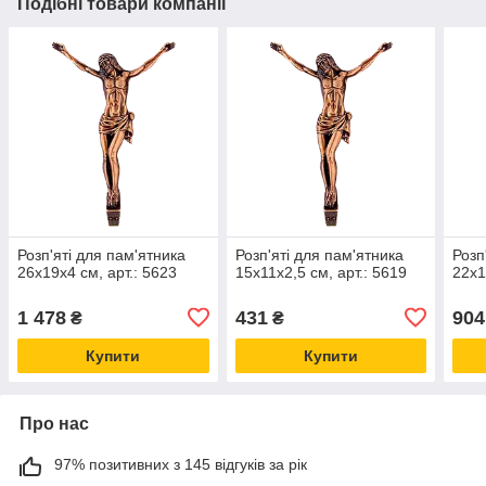
Подібні товари компанії
Розп'яті для пам'ятника
Розп'яті для пам'ятника
Розп
26х19x4 см, арт.: 5623
15х11x2,5 см, арт.: 5619
22х1
1 478
431
904
₴
₴
Купити
Купити
Про нас
97% позитивних з 145 відгуків за рік