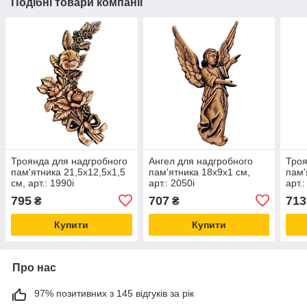
Подібні товари компанії
Троянда для надгробного
Ангел для надгробного
Троя
пам'ятника 21,5х12,5x1,5
пам'ятника 18х9x1 см,
пам'
см, арт.: 1990i
арт.: 2050i
арт.
795
707
713
₴
₴
Купити
Купити
Про нас
97% позитивних з 145 відгуків за рік