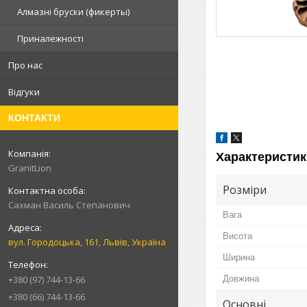
Алмазні бруски (фикерты)
Приналежності
Про нас
Відгуки
КОНТАКТИ
Характеристик
GranitLion
Розміри
Сахман Василь Степанович
Вага
Висота
вул. Городоцька, 161, Львів, Україна
Ширина
Довжина
+380 (97) 744-13-66
+380 (66) 744-13-66
Основні