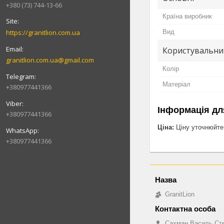
+380 (73) 744-13-66
Країна виробник
https://granitlion.com.ua
Вид
Користувальни
granitlion.com.ua@gmail.com
Колір
Матеріал
+380977441366
Інформація дл
+380977441366
Ціна:
Ціну уточнюйте
+380977441366
GranitLion
Сахман Василь Ст