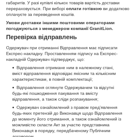
габаритів. У разі купівлі кількох товарів вартість доставки
перераховується. При виборі
оплати готівкою
ви додатково
оплачуєте за переведення коштів.
Умови доставки іншими поштовими операторами
погоджуються з менеджером компанії GranitLion.
Перевірка відправлень
Одержувач при отриманні Відправлення має підписати
Експрес-накладну. Проставленням підпису на Експрес-
накладній Одержувач підтверджує, що:
Відправлення отримане ним в належному стані,
вміст відправлення відповідає якісним та кількісним
характеристикам, в повній комплектації;
Відправлення оглянуте Одержувачем та відсутні
будь-які пошкодження пакування та вмісту
відправлення, а також сліди розпакування;
Одержувач ознайомлений з правом пред’явлення
будь-яких претензій до Виконавця щодо Відправлення
до моменту його отримання, а також ознайомлений із
можливістю скласти Акт за участю представника
Виконавця в порядку, передбаченому Публічним
договором.